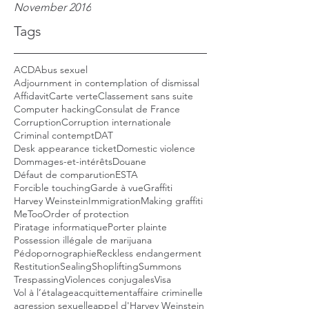
November 2016
Tags
ACD
Abus sexuel
Adjournment in contemplation of dismissal
Affidavit
Carte verte
Classement sans suite
Computer hacking
Consulat de France
Corruption
Corruption internationale
Criminal contempt
DAT
Desk appearance ticket
Domestic violence
Dommages-et-intérêts
Douane
Défaut de comparution
ESTA
Forcible touching
Garde à vue
Graffiti
Harvey Weinstein
Immigration
Making graffiti
MeToo
Order of protection
Piratage informatique
Porter plainte
Possession illégale de marijuana
Pédopornographie
Reckless endangerment
Restitution
Sealing
Shoplifting
Summons
Trespassing
Violences conjugales
Visa
Vol à l’étalage
acquittement
affaire criminelle
agression sexuelle
appel d'Harvey Weinstein