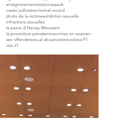
arraignment
arrestation
assault
casier judiciaire
criminal record
droits de la victime
exhibition sexuelle
infractions sexuelles
la peine d'Harvey Weinstein
la procédure pénale
mineur
mise en examen
sex offender
sexual abuse
victime
viol
visa F1
visa J1