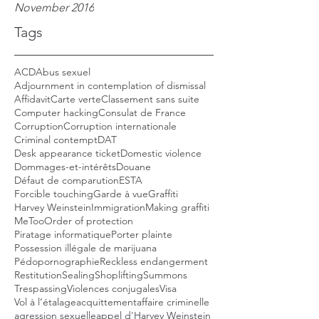
November 2016
Tags
ACD
Abus sexuel
Adjournment in contemplation of dismissal
Affidavit
Carte verte
Classement sans suite
Computer hacking
Consulat de France
Corruption
Corruption internationale
Criminal contempt
DAT
Desk appearance ticket
Domestic violence
Dommages-et-intérêts
Douane
Défaut de comparution
ESTA
Forcible touching
Garde à vue
Graffiti
Harvey Weinstein
Immigration
Making graffiti
MeToo
Order of protection
Piratage informatique
Porter plainte
Possession illégale de marijuana
Pédopornographie
Reckless endangerment
Restitution
Sealing
Shoplifting
Summons
Trespassing
Violences conjugales
Visa
Vol à l’étalage
acquittement
affaire criminelle
agression sexuelle
appel d'Harvey Weinstein