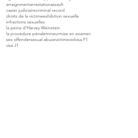
arraignment
arrestation
assault
casier judiciaire
criminal record
droits de la victime
exhibition sexuelle
infractions sexuelles
la peine d'Harvey Weinstein
la procédure pénale
mineur
mise en examen
sex offender
sexual abuse
victime
viol
visa F1
visa J1