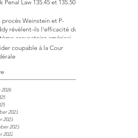
k Penal Law 135.45 et 135.50
 procès Weinstein et P-
dy révèlent-ils l'efficacité du
stème accusatoire américain
e au modèle inquisitoire
ider coupable à la Cour
nçais ?
dérale
ve
 2026
025
025
er 2023
r 2023
ber 2023
r 2022