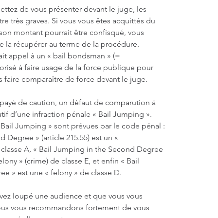
ttez de vous présenter devant le juge, les 
 très graves. Si vous vous êtes acquittés du 
son montant pourrait être confisqué, vous 
de la récupérer au terme de la procédure. 
ait appel à un « bail bondsman » (= 
torisé à faire usage de la force publique pour 
 faire comparaître de force devant le juge.
payé de caution, un défaut de comparution à 
tif d’une infraction pénale « Bail Jumping ». 
 Bail Jumping » sont prévues par le code pénal : 
d Degree » (article 215.55) est un « 
 classe A, « Bail Jumping in the Second Degree 
felony » (crime) de classe E, et enfin « Bail 
ee » est une « felony » de classe D.
avez loupé une audience et que vous vous 
 nous vous recommandons fortement de vous 