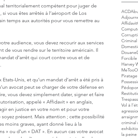
nal territorialement compétent pour juger de 
ACD
Abu
, si vous êtes arrêtés à l’aéroport de Los 
Adjournm
tain temps aux autorités pour vous remettre au 
Affidavit
Compute
Corrupt
Crimina
 votre audience, vous devez recourir aux services 
Domestic
t de vous rendre sur le territoire américain. Il 
Douane
mandat d’arrêt qui court contre vous et de 
Forcible
Harvey W
.
MeToo
O
Piratage
 Etats-Unis, et qu’un mandat d’arrêt a été pris à 
Possessi
u’un avocat peut se charger de votre défense en 
Pédopor
Restitut
ire, vous devez simplement dater, signer et faire 
Trespass
torisation, appelé « Affidavit » en anglais, 
Vol à l’é
agir en justice en votre nom et pour votre 
agressio
oyez présent. Mais attention ; cette possibilité 
arraign
criminal
les moins graves, ayant donné lieu à la 
exhibiti
s » ou d’un « DAT ». En aucun cas votre avocat 
la peine