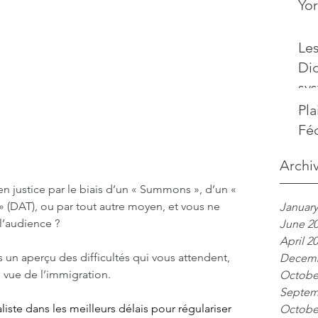
Yor
Les
Did
sy
fac
Pla
fra
Fé
Archi
 justice par le biais d’un « Summons », d’un « 
 (DAT), ou par tout autre moyen, et vous ne 
January
l’audience ?
June 2
April 2
 un aperçu des difficultés qui vous attendent, 
Decemb
e vue de l’immigration.
Octobe
Septem
iste dans les meilleurs délais pour régulariser 
Octobe