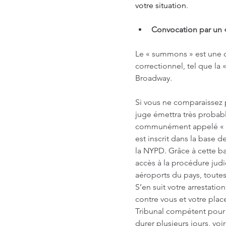
votre situation
.  
Convocation par un
Le « summons » est une ci
correctionnel, tel que l
Broadway.
Si vous ne comparaissez p
juge émettra très probab
communément appelé « SA
est inscrit dans la base d
la NYPD. Grâce à cette ba
accès à la procédure judic
aéroports du pays, toutes
S’en suit votre arrestati
contre vous et votre pla
Tribunal compétent pour r
durer plusieurs jours, voi