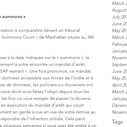
March 
August
 « summons »
July 20
June 2
tation à comparaître devant un tribunal 
May 20
a « Summons Court » de Manhattan située au 346 
March 
Februar
January
as à la date indiquée sur le « summons », le 
Novemb
lement à votre encontre un mandat d’arrêt, 
Septem
P warrant ». Une fois prononcé, ce mandat 
June 2
e données accessible aux forces de l’ordre et à 
May 20
se de données, les policiers ou douaniers ont 
April 2
iaire dont vous faites l’objet depuis tous les 
March 
 les fois où vous essayer de passer la douane. 
January
on en exécution du mandat d’arrêt qui court 
Decemb
cement en garde à vue en vue de votre remise au 
Novemb
épondre de l’infraction initiale. Cela peut 
Tags
re plusieurs semaines si vous avez été arrêté à un 