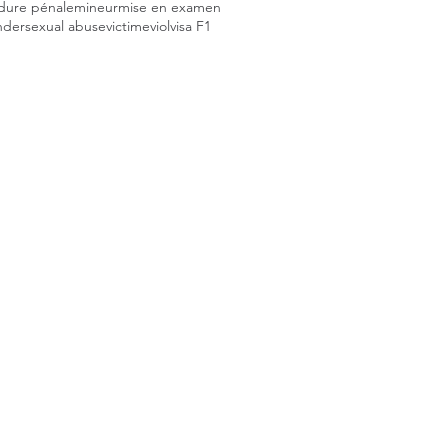
dure pénale
mineur
mise en examen
nder
sexual abuse
victime
viol
visa F1