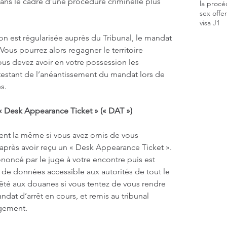
ans le cadre d’une procédure criminelle plus 
la procé
sex offe
visa J1
ion est régularisée auprès du Tribunal, le mandat 
. Vous pourrez alors regagner le territoire 
us devez avoir en votre possession les 
attestant de l’anéantissement du mandat lors de 
s. 
« Desk Appearance Ticket » (« DAT »)
ent la même si vous avez omis de vous 
après avoir reçu un « Desk Appearance Ticket ». 
noncé par le juge à votre encontre puis est 
 de données accessible aux autorités de tout le 
êté aux douanes si vous tentez de vous rendre 
ndat d’arrêt en cours, et remis au tribunal 
gement. 