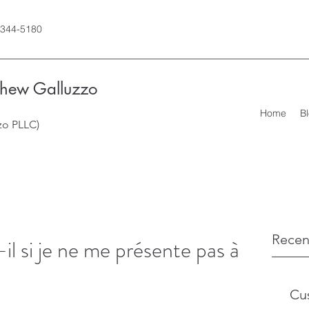
 344-5180
thew Galluzzo
Home
B
zo PLLC)
Recen
il si je ne me présente pas à
Cus