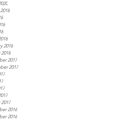
2020
 2018
18
018
18
2018
y 2018
 2018
er 2017
ber 2017
017
17
017
2017
 2017
er 2016
er 2016