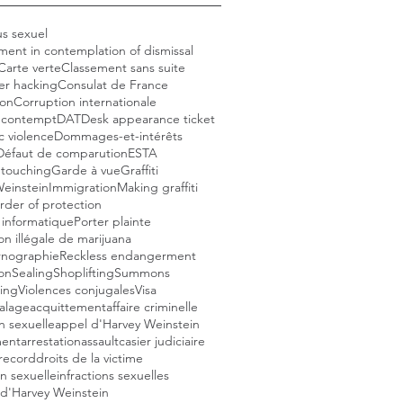
s sexuel
ent in contemplation of dismissal
Carte verte
Classement sans suite
r hacking
Consulat de France
ion
Corruption internationale
l contempt
DAT
Desk appearance ticket
 violence
Dommages-et-intérêts
Défaut de comparution
ESTA
 touching
Garde à vue
Graffiti
einstein
Immigration
Making graffiti
rder of protection
 informatique
Porter plainte
on illégale de marijuana
nographie
Reckless endangerment
ion
Sealing
Shoplifting
Summons
ing
Violences conjugales
Visa
talage
acquittement
affaire criminelle
n sexuelle
appel d'Harvey Weinstein
ment
arrestation
assault
casier judiciaire
 record
droits de la victime
on sexuelle
infractions sexuelles
 d'Harvey Weinstein