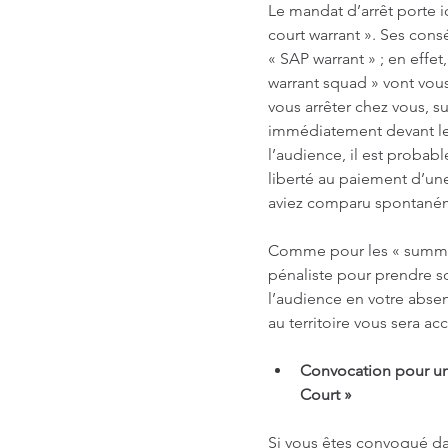
Le mandat d’arrêt porte ici
court warrant ». Ses con
« SAP warrant » ; en effet
warrant squad » vont vous
vous arrêter chez vous, sur
immédiatement devant le j
l’audience, il est probab
liberté au paiement d’une 
aviez comparu spontaném
Comme pour les « summon
pénaliste pour prendre so
l’audience en votre absenc
au territoire vous sera acc
Convocation pour une
Court »
Si vous êtes convoqué da